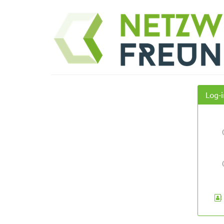
Zum
Netzwerk
Haupt-
Inhalt
Freunde
springen
Log-