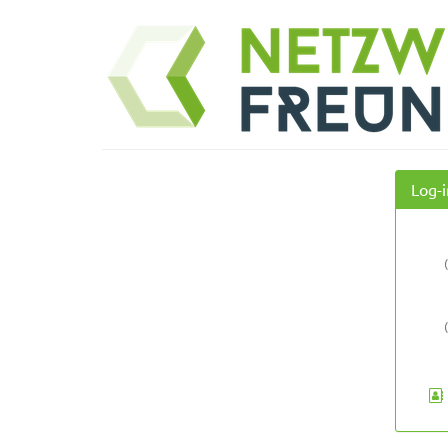
Zum
Netzwerk
Haupt-
Inhalt
Freunde
springen
Log-