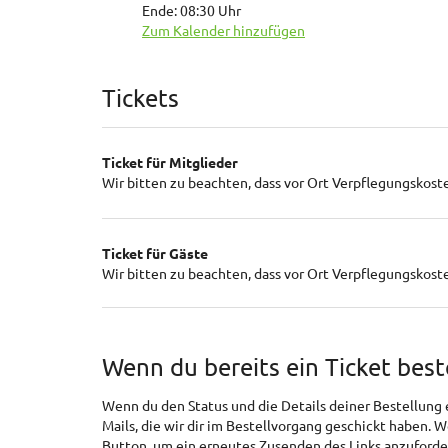
Ende:
08:30
Uhr
Zum Kalender hinzufügen
Produkte
Tickets
Ticket für Mitglieder
Wir bitten zu beachten, dass vor Ort Verpflegungskoste
Ticket für Gäste
Wir bitten zu beachten, dass vor Ort Verpflegungskoste
Wenn du bereits ein Ticket best
Wenn du den Status und die Details deiner Bestellung ei
Mails, die wir dir im Bestellvorgang geschickt haben. 
Button, um ein erneutes Zusenden des Links anzuforde