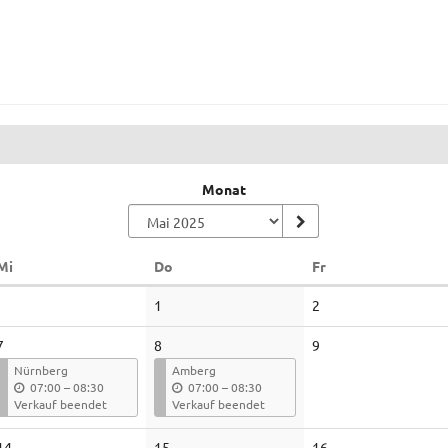
Monat
Mittwoch
Donnerstag
Freitag
Mi
Do
Fr
Keine
Keine
1
2
Veranstaltungen
Veranstaltungen
Keine
7
8
9
Veranstaltungen
Nürnberg
Amberg
b
b
07:00
–
08:30
07:00
–
08:30
i
i
Verkauf beendet
Verkauf beendet
s
s
Keine
Keine
Keine
14
15
16