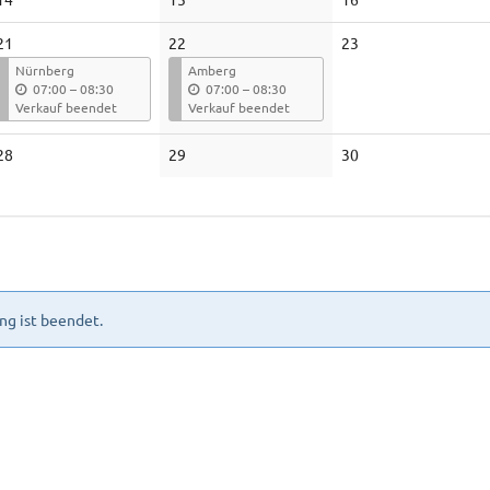
Veranstaltungen
Veranstaltungen
Veranstaltungen
Keine
21
22
23
Veranstaltungen
Nürnberg
Amberg
b
b
07:00
–
08:30
07:00
–
08:30
i
i
Verkauf beendet
Verkauf beendet
s
s
Keine
Keine
Keine
28
29
30
Veranstaltungen
Veranstaltungen
Veranstaltungen
ng ist beendet.