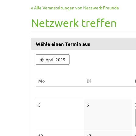
Zum
« Alle Veranstaltungen von Netzwerk Freunde
Haupt-
Inhalt
Netzwerk treffen
springen
Wähle einen Termin aus
April 2025
Montag
Dienstag
Mo
Di
Kalender
Keine
Keine
5
6
Veranstaltungen
Veranstaltungen
Keine
Keine
12
13