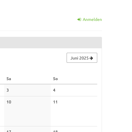
Anmelden
Juni 2025
Samstag
Sonntag
Sa
So
Keine
Keine
3
4
Veranstaltungen
Veranstaltungen
Keine
Keine
10
11
Veranstaltungen
Veranstaltungen
Keine
Keine
17
18