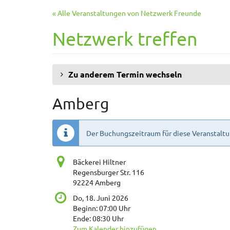
Zum
« Alle Veranstaltungen von Netzwerk Freunde
Haupt-
Inhalt
Netzwerk treffen
springen
Zu anderem Termin wechseln
Amberg
Der Buchungszeitraum für diese Veranstaltu
Bäckerei Hiltner
Regensburger Str. 116
92224 Amberg
Do, 18. Juni 2026
Beginn:
07:00
Uhr
Ende:
08:30
Uhr
Zum Kalender hinzufügen