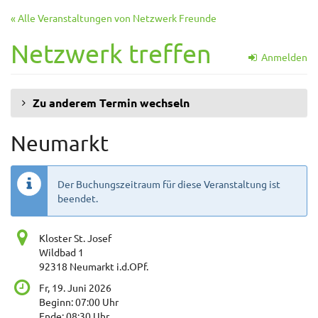
Zum
« Alle Veranstaltungen von Netzwerk Freunde
Haupt-
Inhalt
Netzwerk treffen
springen
Anmelden
Zu anderem Termin wechseln
Neumarkt
Der Buchungszeitraum für diese Veranstaltung ist
beendet.
Kloster St. Josef
Wildbad 1
92318 Neumarkt i.d.OPf.
Fr, 19. Juni 2026
Beginn:
07:00
Uhr
Ende:
08:30
Uhr