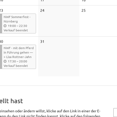
Veranstaltungen
Veranstaltungen
Veranstaltungen
Keine
Keine
23
24
25
Veranstaltungen
Veranstaltungen
NWF Sommerfest -
Nürnberg
b
19:00
–
22:30
i
Verkauf beendet
s
Keine
30
31
Veranstaltungen
NWF - mit dem Pferd
in Führung gehen —
> Lisa Rottner-Jahn
b
17:30
–
20:00
i
Verkauf beendet
s
ellt hast
nsehen oder ändern willst, klicke auf den Link in einer der E-
Wenn du den Link nicht finden kannst, klicke auf den folgenden