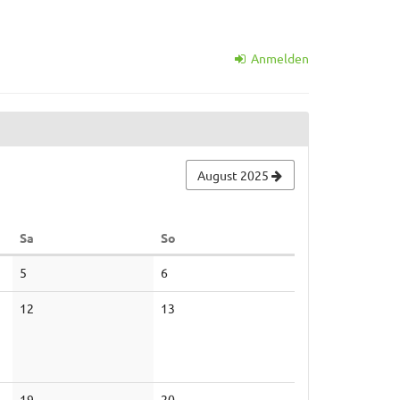
Anmelden
August 2025
Samstag
Sonntag
Sa
So
Keine
Keine
5
6
Veranstaltungen
Veranstaltungen
Keine
Keine
12
13
Veranstaltungen
Veranstaltungen
Keine
Keine
19
20