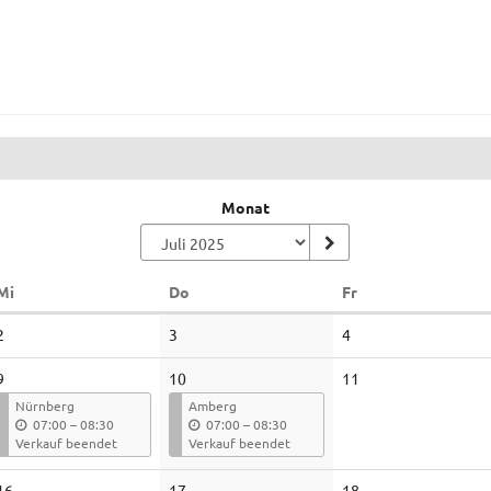
Monat
Mittwoch
Donnerstag
Freitag
Mi
Do
Fr
Keine
Keine
Keine
2
3
4
Veranstaltungen
Veranstaltungen
Veranstaltungen
Keine
9
10
11
Veranstaltungen
Nürnberg
Amberg
b
b
07:00
–
08:30
07:00
–
08:30
i
i
Verkauf beendet
Verkauf beendet
s
s
Keine
Keine
Keine
16
17
18