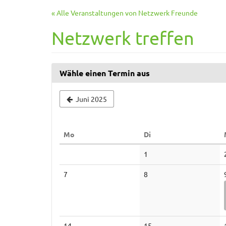
Zum
« Alle Veranstaltungen von Netzwerk Freunde
Haupt-
Inhalt
Netzwerk treffen
springen
Wähle einen Termin aus
Juni 2025
Montag
Dienstag
Mo
Di
Kalender
Keine
1
Veranstaltungen
Keine
Keine
7
8
Veranstaltungen
Veranstaltungen
Keine
Keine
14
15