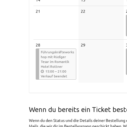
Veranstaltungen
Veranstaltungen
Keine
Keine
21
22
Veranstaltungen
Veranstaltungen
Keine
28
29
Veranstaltungen
Führungskräfteworks
hop mit Rüdiger
Tesar im Romantik
Hotel Rottner
b
15:00
–
21:00
i
Verkauf beendet
s
Wenn du bereits ein Ticket best
Wenn du den Status und die Details deiner Bestellung ei
Mails, die wir dir im Bestellvorgang geschickt haben. 